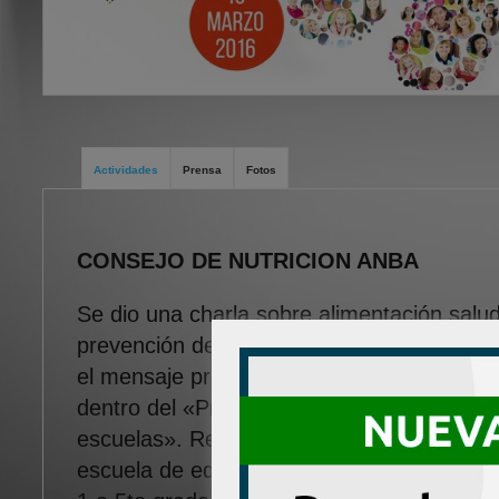
Actividades
Prensa
Fotos
CONSEJO DE NUTRICION ANBA
Se dio una charla sobre alimentación salu
prevención del SUH y dirigida a los niños 
el mensaje principal del WKD 2016. Esta ac
dentro del «Programa de Alimentación Sa
escuelas». Realizamos educación alimenta
escuela de educación pública en donde es