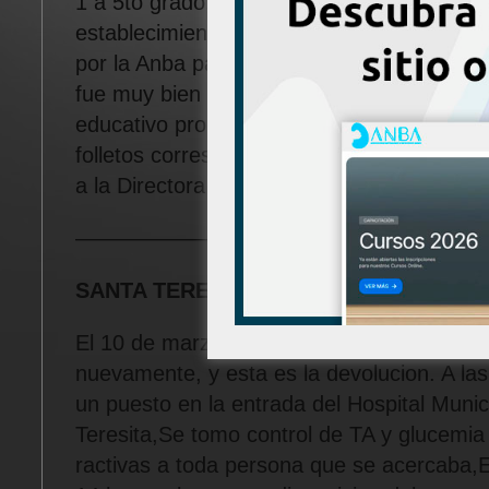
1 a 5to grado, vinieron los papas , maestro
establecimiento educativo. Utilizamos el m
por la Anba para dicha oportunidad (Reni y
fue muy bien aceptado por los niños y tam
educativo propio del Consejo de Nutricion. 
folletos correspondientes a las autoridade
a la Directora de la Escuela.
——————————————————
SANTA TERESITA
El 10 de marzo pasado conmemoramos es
nuevamente, y esta es la devolucion. A la
un puesto en la entrada del Hospital Munic
Teresita,Se tomo control de TA y glucemia 
ractivas a toda persona que se acercaba,E